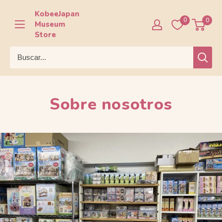
Ir
KobeeJapan
directamente
0
0
Museum
al
Store
contenido
Sobre nosotros