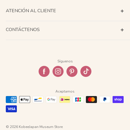
ATENCIÓN AL CLIENTE
Condiciones de servicio
CONTÁCTENOS
Acerca del envío
Contáctenos
txt Calendario de días hábiles
Información de la empresa
Devolución y reembolso
Síguenos
política de privacidad
Preguntas frecuentes
Aceptamos
© 2026 KobeeJapan Museum Store