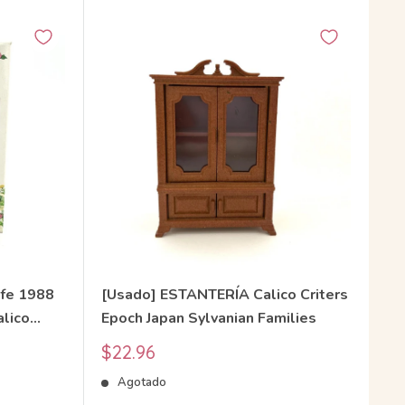
ife 1988
[Usado] ESTANTERÍA Calico Criters
alico
Epoch Japan Sylvanian Families
Precio
$22.96
de
Agotado
venta