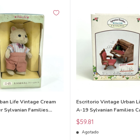
rban Life Vintage Cream
Escritorio Vintage Urban L
r Sylvanian Families
A-19 Sylvanian Families C
itters
Critters
Precio
$59.81
de
o
Agotado
venta