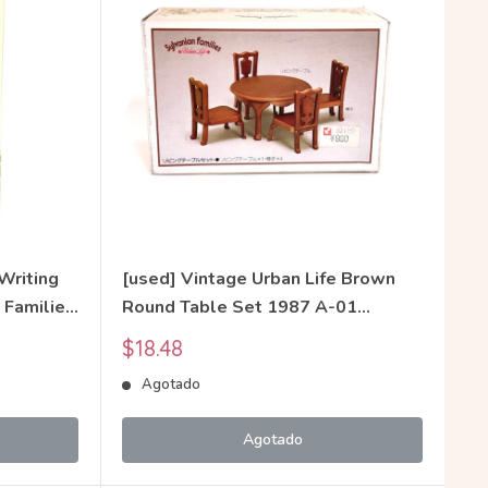
Writing
[used] Vintage Urban Life Brown
 Families
Round Table Set 1987 A-01
Sylvanian Families Calico Critters
Precio
$18.48
de
Agotado
venta
Agotado