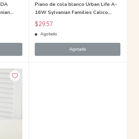
IDA
Piano de cola blanco Urban Life A-
nian
16W Sylvanian Families Calico
Critters
Precio
$29.57
de
Agotado
venta
Agotado