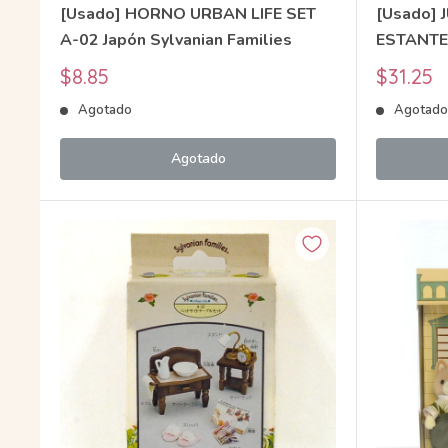
[Usado] HORNO URBAN LIFE SET
[Usado] 
A-02 Japón Sylvanian Families
ESTANTER
CrItters 
Precio
Precio
$8.85
$31.25
Sylvanian
de
de
Agotado
Agotad
venta
venta
Agotado