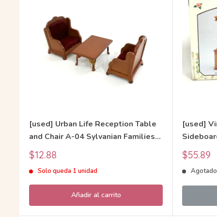
[used] Urban Life Reception Table
[used] Vi
and Chair A-04 Sylvanian Families
Sideboar
Calico Critters
Families 
Precio
Precio
$12.88
$55.89
de
de
Solo queda 1 unidad
Agotad
venta
venta
Añadir al carrito