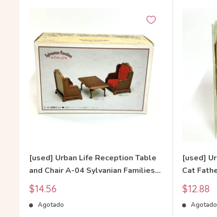
[used] Urban Life Reception Table
[used] U
and Chair A-04 Sylvanian Families
Cat Fathe
Calico Critters
Calico Cr
Precio
Precio
$14.56
$12.88
de
de
Agotado
Agotad
venta
venta