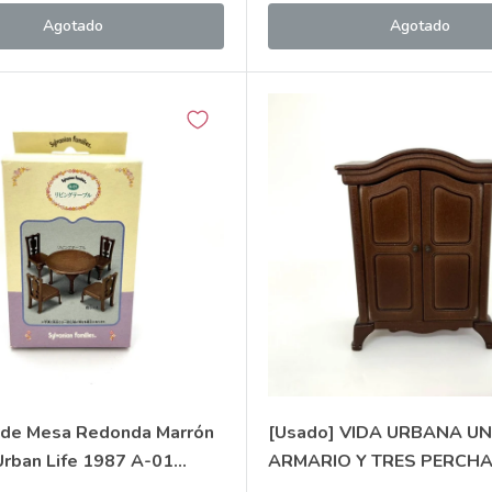
Agotado
Agotado
 de Mesa Redonda Marrón
[Usado] VIDA URBANA UN
Urban Life 1987 A-01
ARMARIO Y TRES PERCHA
 Families Calico Critters
Sylvanian Families