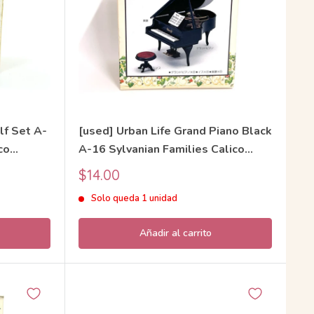
lf Set A-
[used] Urban Life Grand Piano Black
co
A-16 Sylvanian Families Calico
Critters
Precio
$14.00
de
Solo queda 1 unidad
venta
Añadir al carrito