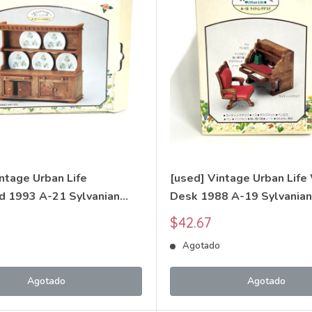
ntage Urban Life
[used] Vintage Urban Life 
d 1993 A-21 Sylvanian
Desk 1988 A-19 Sylvanian
Calico Critters
Calico Critters
Precio
$42.67
de
o
Agotado
venta
Agotado
Agotado