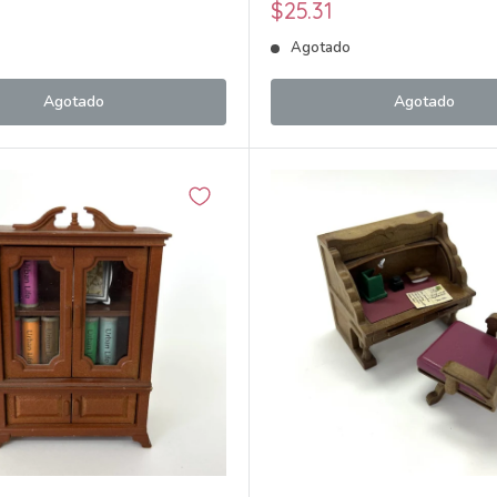
Precio
$25.31
de
o
Agotado
venta
Agotado
Agotado