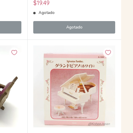
Precio
$19.49
de
Agotado
venta
Agotado