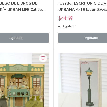
JUEGO DE LIBROS DE
[Usado] ESCRITORIO DE V
ÍA URBAN LIFE Calico
URBANA A-19 Japón Sylva
A-03 Japón Vintage
Families
Precio
$44.69
 Families
de
o
Agotado
venta
Agotado
Agotado