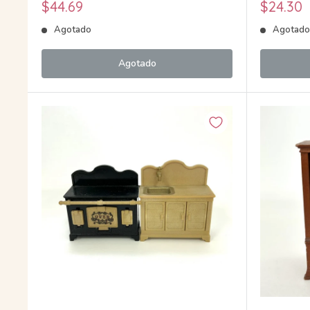
Precio
Precio
$44.69
$24.30
de
de
Agotado
Agotad
venta
venta
Agotado