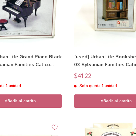
ban Life Grand Piano Black
[used] Urban Life Bookshe
anian Families Calico
03 Sylvanian Families Cali
Critters
Precio
$41.22
de
da 1 unidad
Solo queda 1 unidad
venta
Añadir al carrito
Añadir al carrito