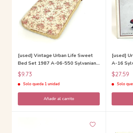
[used] Vintage Urban Life Sweet
[used] Ur
Bed Set 1987 A-06-550 Sylvanian
A-16 Sylv
Families Calico Critters
Critters
Precio
Precio
$9.73
$27.59
de
de
Solo queda 1 unidad
Solo que
venta
venta
Añadir al carrito